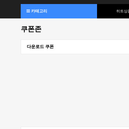
카테고리
히트상
쿠폰존
다운로드 쿠폰