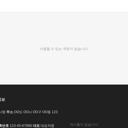
사용할 수 있는 쿠폰이 없습니다.
정보
사명
주소
OO도 OO시 OO구 OO동 123
게시물이 없습니다.
록번호
123-45-67890
대표
대표자명